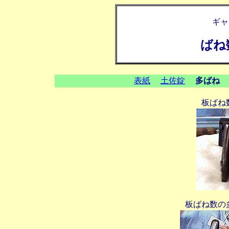
ギ
ばね
表紙
土佐錠
多ばね
板ばね
板ばね数