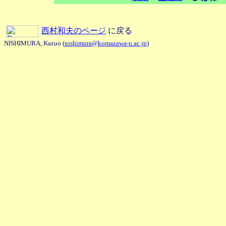
西村和夫のページ
に戻る
NISHIMURA, Kazuo (
nishimura@komazawa-u.ac.jp
)