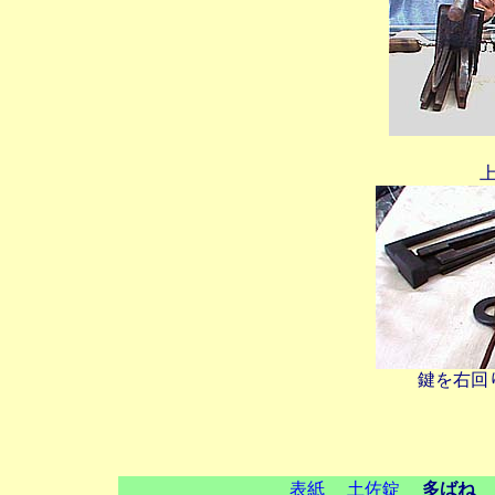
鍵を右回
表紙
土佐錠
多ばね