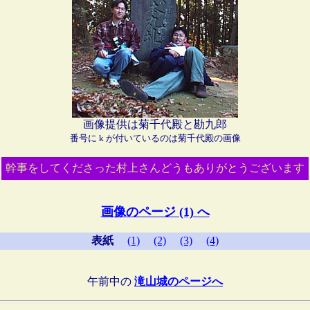
画像提供は菊千代殿と勘九郎
番号に k が付いているのは菊千代殿の画像
幹事をしてくださった村上さんどうもありがとうございます
画像のページ (1) へ
表紙
(1)
(2)
(3)
(4)
午前中の
滝山城のページへ