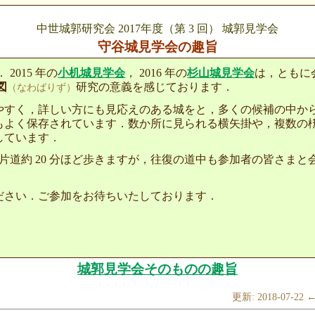
中世城郭研究会 2017年度（第 3 回） 城郭見学会
守谷城見学会の趣旨
2015 年の
小机城見学会
， 2016 年の
杉山城見学会
は，ともに
図
研究の意義を感じております．
（なわばりず）
やすく，詳しい方にも見応えのある城をと，多くの候補の中か
もよく保存されています．数か所に見られる横矢掛や，複数の
しています．
片道約 20 分ほど歩きますが，往復の道中も参加者の皆さま
ださい．ご参加をお待ちいたしております．
城郭見学会そのものの趣旨
更新: 2018-07-22 ← 