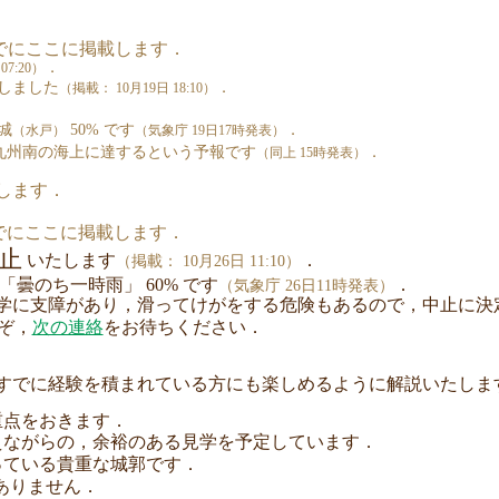
までにここに掲載します．
．
07:20）
たしました
．
（掲載： 10月19日 18:10）
城
50% です
．
（水戸）
（気象庁 19日17時発表）
に九州南の海上に達するという予報です
．
（同上 15時発表）
します．
でにここに掲載します．
止
いたします
．
（掲載： 10月26日 11:10）
「曇のち一時雨」 60% です
．
（気象庁 26日11時発表）
学に支障があり，滑ってけがをする危険もあるので，中止に決
ぞ，
次の連絡
をお待ちください．
すでに経験を積まれている方にも楽しめるように解説いたしま
重点をおきます．
えながらの，余裕のある見学を予定しています．
っている貴重な城郭です．
ありません．