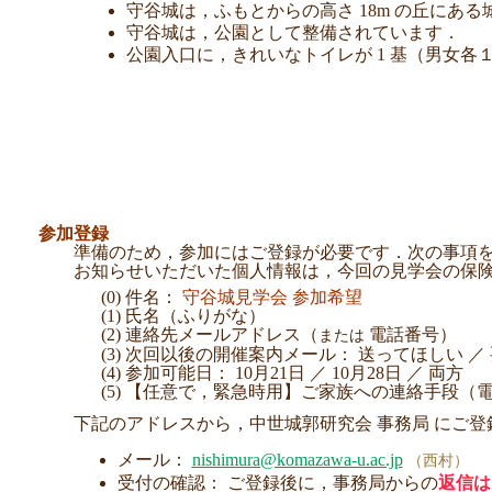
守谷城は，ふもとからの高さ 18m の丘にある
守谷城は，公園として整備されています．
公園入口に，きれいなトイレが 1 基（男女各
参加登録
準備のため，参加にはご登録が必要です．次の事項
お知らせいただいた個人情報は，今回の見学会の保
(0) 件名：
守谷城見学会 参加希望
(1) 氏名（ふりがな）
(2) 連絡先メールアドレス（
電話番号）
または
(3) 次回以後の開催案内メール： 送ってほしい ／
(4) 参加可能日： 10月21日 ／ 10月28日 ／ 両方
(5) 【任意で，緊急時用】ご家族への連絡手段（
下記のアドレスから，中世城郭研究会 事務局 にご登
メール：
nishimura@komazawa-u.ac.jp
（西村）
受付の確認： ご登録後に，事務局からの
返信は