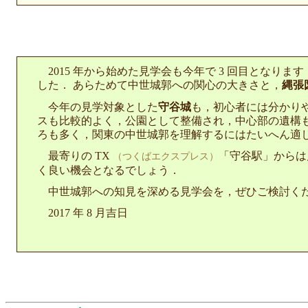
2015 年から始めた見学会も今年で 3 回目となります． 
した． あらためて中世城郭への関心の大きさと，
縄張
今年の見学対象とした
守谷城
も，初心者には分かり
スも比較的よく，公園として整備され，中心部の遺構
ろも多く，関東の中世城郭を理解するにはたいへん適
最寄りの TX
「守谷駅」からは
（つくばエクスプレス）
く良い機会となるでしょう．
中世城郭への知見を深める見学会を，ぜひご検討く
2017 年 8 月吉日