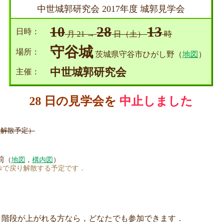
中世城郭研究会 2017年度 城郭見学会
10
28
13
日時：
月 21 →
日（土）
時
守谷城
場所：
茨城県守谷市ひがし野（
地図
）
中世城郭研究会
主催：
28 日の見学会を
中止しました
（解散予定）
前
（
地図
，
構内図
）
歩で戻り解散する予定です．
道と階段が上がれる方なら，どなたでも参加できます．