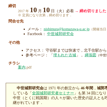
締切
10
10
月
日（火）必着
→ 締め切りました
2017 年
※ 定員になり次第，締め切ります．
問合せ先
メール：
nishimura@komazawa-u.ac.jp
（開催当日も
Facebook：
中世城郭研究会
その他
アクセス： 守谷駅までは快速で，北千住駅から 2
参考ページ： 「
埋もれた古城
」，
縄張図
（中世
チラシ
案内
.pdf
中世城郭研究会
は 1971 年の創立から
46 年間
，
城郭
している「
全国城郭研究者セミナー
」も第 34 回にな
中世（とくに戦国期）の人々が築いた歴史の証人とも
継がれています．