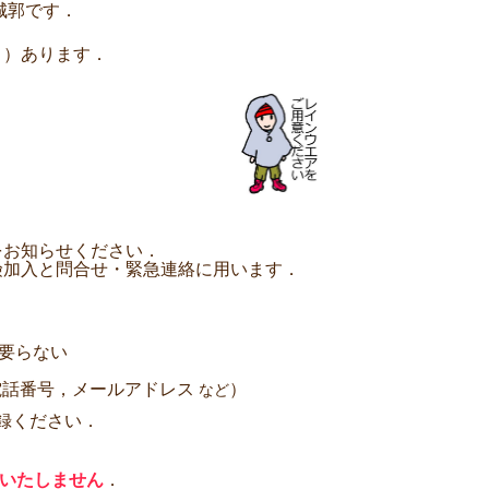
城郭です．
１）あります．
をお知らせください．
険加入と問合せ・緊急連絡に用います．
 要らない
電話番号，メールアドレス
）
など
録ください．
いたしません
．