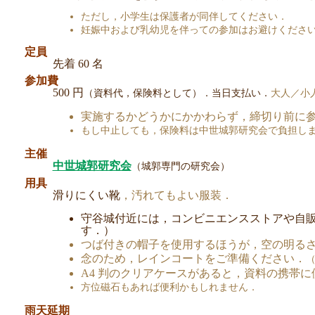
ただし，小学生は保護者が同伴してください．
妊娠中および乳幼児を伴っての参加はお避けくださ
定員
先着 60 名
参加費
500 円
（資料代，保険料として）．当日支払い．
大人／小
実施するかどうかにかかわらず，締切り前に
もし中止しても，保険料は中世城郭研究会で負担し
主催
中世城郭研究会
（城郭専門の研究会）
用具
滑りにくい靴
，汚れてもよい服装
．
守谷城付近には，コンビニエンスストアや自販
す．）
つば付きの帽子を使用するほうが，空の明る
念のため，レインコートをご準備ください．
A4 判のクリアケースがあると，資料の携帯
方位磁石もあれば便利かもしれません．
雨天延期