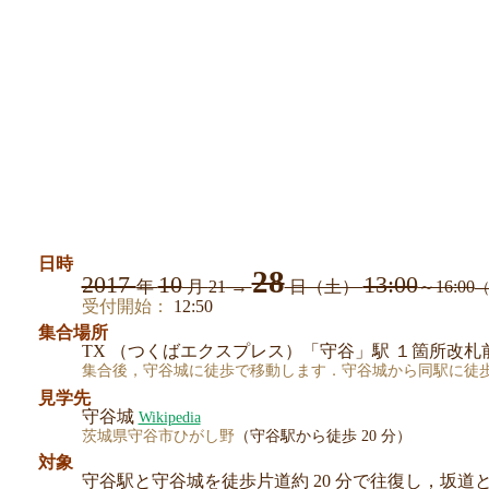
日時
28
2017
10
13:00
年
月
21
→
日（土）
～16:00
受付開始：
12:50
集合場所
TX （つくばエクスプレス）「守谷」駅 １箇所改札
集合後，守谷城に徒歩で移動します．守谷城から同駅に徒
見学先
守谷城
Wikipedia
茨城県守谷市ひがし野
（守谷駅から徒歩 20 分）
対象
守谷駅と守谷城を徒歩片道約 20 分で往復し，坂