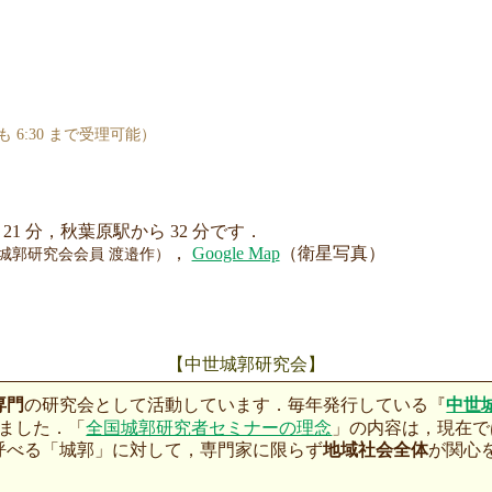
 6:30 まで受理可能）
1 分，秋葉原駅から 32 分です．
，
Google Map
（衛星写真）
城郭研究会会員 渡邉作）
【中世城郭研究会】
専門
の研究会として活動しています．毎年発行している『
中世
りました．
「
全国城郭研究者セミナーの理念
」の内容は，現在で
呼べる「城郭」に対して，専門家に限らず
地域社会全体
が関心