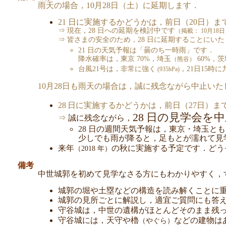
雨天の場合，10月28日（土）に延期します．
21 日に実施するかどうかは，前日（20日）
⇒ 現在，28 日への延期を検討中です
（掲載： 10月18日 
⇒ 皆さまの安全のため，28 日に延期することにい
21 日の天気予報は「曇のち一時雨」です．
降水確率は，東京 70%，埼玉
60%，茨
（熊谷）
台風21号は，非常に強く
，21日15時
(935hPa)
10月28日も雨天の場合は，誠に残念ながら中止いた
28
日に実施するかどうかは，前日（27日）ま
28
日の見学会を中
⇒
誠に残念ながら，
28 日の週間天気予報は，東京・埼玉
とも
少しでも雨が降ると，足もとが濡れて見
来年
の
秋に実施する予定です．どう
（2018 年）
備考
中世城郭を初めて見学なさる方にもわかりやすく，
城郭の堀や土塁などの構造を読み解くことに
城郭の見所ごとに解説し，適宜ご質問にも答
守谷城は，中世の遺構がほとんどそのまま残
守谷城には，天守や櫓
などの建物は
（やぐら）