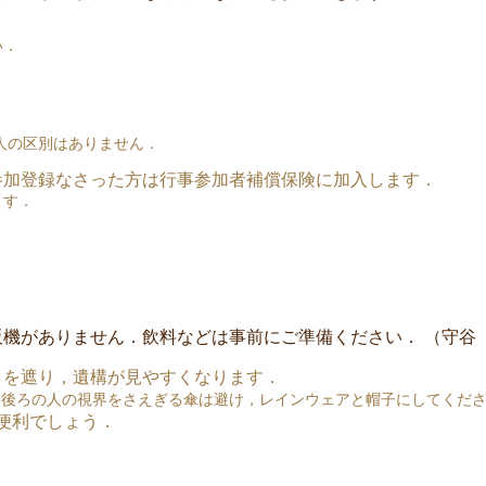
い．
人の区別はありません．
参加登録なさった方は行事参加者補償保険に加入します
．
ます．
機がありません．飲料などは事前にご準備ください． （守谷
さを遮り，遺構が見やすくなります．
（後ろの人の視界をさえぎる傘は避け，レインウェアと帽子にしてくだ
に便利でしょう．