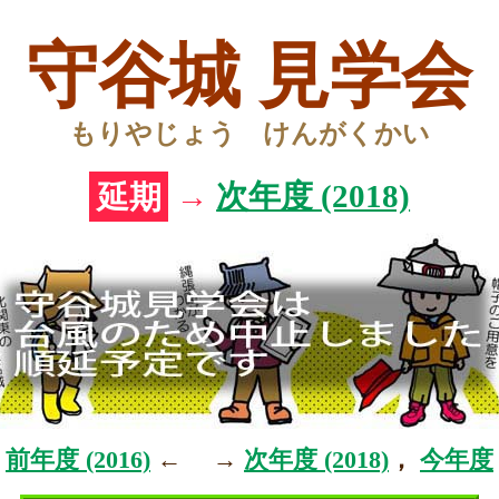
守谷城 見学会
もりやじょう けんがくかい
延期
→
次年度 (2018)
前年度 (2016)
← →
次年度 (2018)
，
今年度